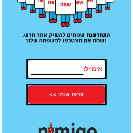
מוצרים נוספים שאולי תאהב/י
אימייל:
תו תקן של איכות - עומדים בכל
משלוח עד הבית חינם מעל קנייה ב100
התקנים
₪