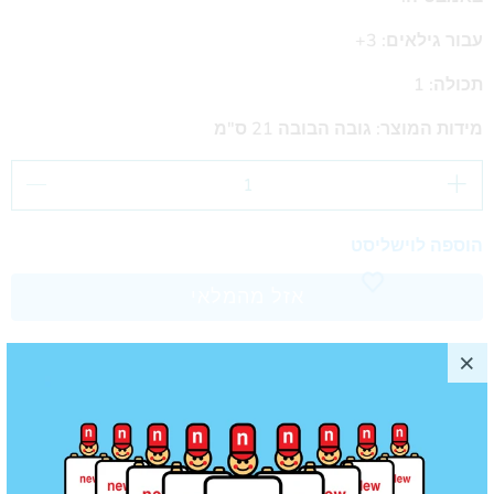
עבור גילאים: 3+
תכולה: 1
מידות המוצר: גובה הבובה 21 ס"מ
הוספה לוישליסט
אזל מהמלאי
עדכנו אותי כשמוצר זה ישוב למלאי