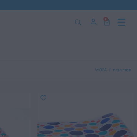
0
עמוד הבית
/
WOPA