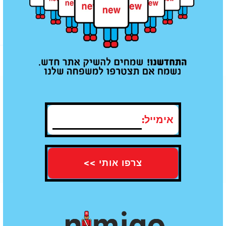
מוצרים נוספים שאולי תאהב/י
אימייל:
תו תקן של איכות - עומדים בכל
משלוח עד הבית חינם מעל קנייה ב100
התקנים
₪