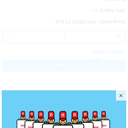
עבור גילאים: 2+
מידות המוצר: גובה הבובה 21 ס"מ
הוספה לוישליסט
אזל מהמלאי
עדכנו אותי כשמוצר זה ישוב למלאי