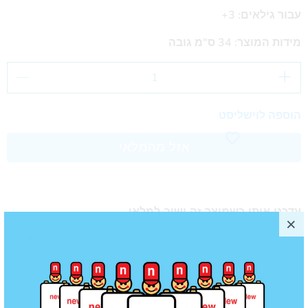
עבור גילאים: 3+
מידות המוצר: 34 ס"מ גובה
הוספה לוישליסט
אזל מהמלאי
עדכנו אותי כשמוצר זה ישוב למלאי