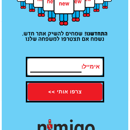
מוצרים נוספים שאולי תאהב/י
אימייל:
תו תקן של איכות - עומדים בכל
משלוח עד הבית חינם מעל קנייה ב100
התקנים
₪